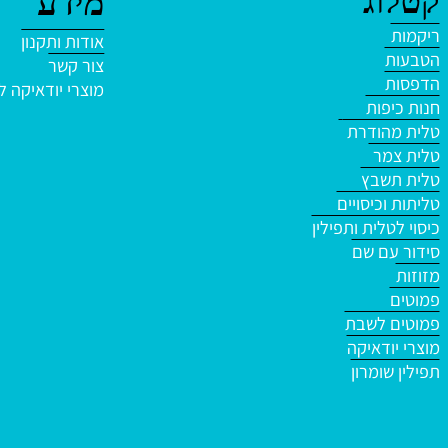
וג
מידע
אודות ותקנון
ת
צור קשר
ת
מוצרי יודאיקה לשבת ,
פות
הודרת
מר
שבץ
וכיסויים
טלית ותפילין
עם שם
 לשבת