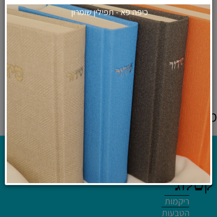
כיפה פא - תפילין שומרון
פמוטים מודרניים בלוק בטון
נמוך - צבע שיש מקושקש
₪
109
לרכישה ולפרטים נוספים
מוצרים אחרונים שנצפו
קטלוג
ריקמות
הטבעות