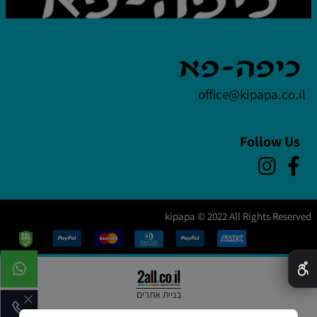
office@kipapa.co.il
Follow Us
kipapa © 2022 All Rights Reserved
✕
בניית אתרים