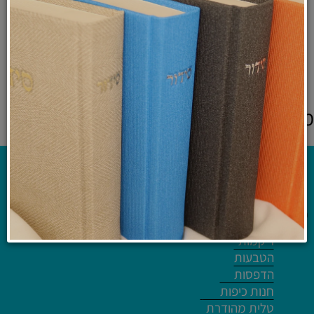
מבטון מעוצב - דגם "קודש"
₪
89
לרכישה ולפרטים נוספים
מוצרים אחרונים שנצפו
קטלוג
ריקמות
הטבעות
הדפסות
חנות כיפות
טלית מהודרת