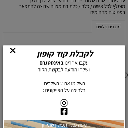
עם כיתוב "שבת שלום" - דגם "קודש" צבע לבן חלק
מומלץ לכל אישה / כלה / כלת בת מצווה שרוצה להתפאר
בפמוטים מדהימים
מוצרים נילווים
לקבלת קוד קופון
עקבו
אחרינו
באינסטגרם
ושלחו
הודעה לבקשת הקוד
מוצרים דומים
השלימו את 2 השלבים
בלחיצה על האייקונים :
כיפה פא - תפילין שומרון
פמוטים מודרניים נמוכים לשבת