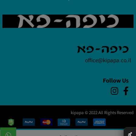
office@kipapa.co.il
Follow Us
kipapa © 2022 All Rights Reserved
✕