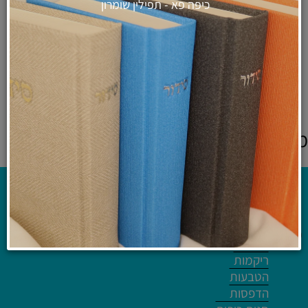
כיפה פא - תפילין שומרון
פמוטים מודרניים נמוכים לשבת
מבטון מעוצב - דגם "קודש"
₪
89
לרכישה ולפרטים נוספים
מוצרים אחרונים שנצפו
קטלוג
ריקמות
הטבעות
הדפסות