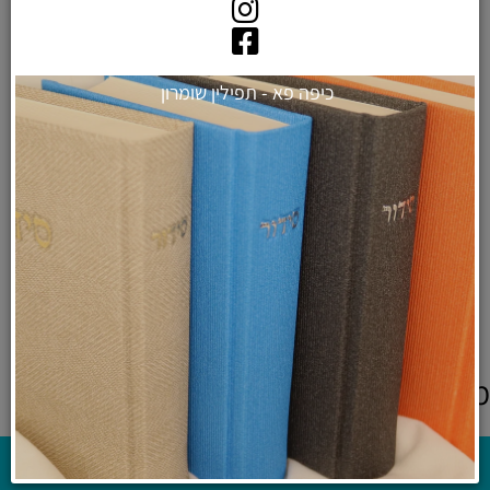
כיפה פא - תפילין שומרון
פמוטים מודרניים לשבת מבטון
מעוצב - דגם "קודש"
₪
129
לרכישה ולפרטים נוספים
מוצרים אחרונים שנצפו