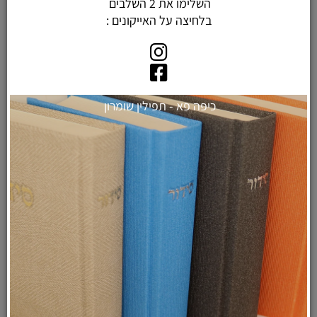
השלימו את 2 השלבים
בלחיצה על האייקונים :
כיפה פא - תפילין שומרון
בית מזוזה בעיצוב מודרני מבטון
- דגם "בטון" מקושקש טורקיז
לרכישה ולפרטים נוספים