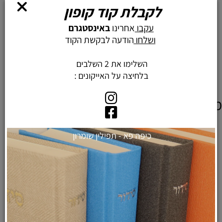
לקבלת קוד קופון
מוצרים נילווים
עקבו
אחרינו
באינסטגרם
ושלחו
הודעה לבקשת הקוד
השלימו את 2 השלבים
בלחיצה על האייקונים :
מוצרים דומים
מידה 70
כיפה פא - תפילין שומרון