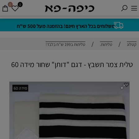
0
0
משלוחים בכל הארץ חינם! בהזמנה מעל 500 ש"ח
/
/
קטלוג
טליתות.
טליתות ב199 ש"ח בלבד!
טלית צמר תשבץ - דגם "דותן" שחור מידה 60
מידה 60