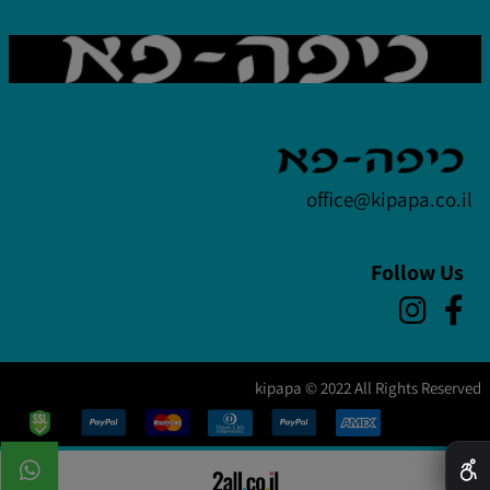
office@kipapa.co.il
Follow Us
kipapa © 2022 All Rights Reserved
✕