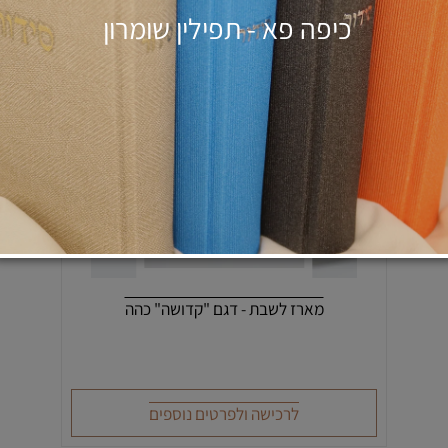
כיפה פא - תפילין שומרון
מארז לשבת - דגם "קדושה" כהה
עמיים לעריכת הטקסט