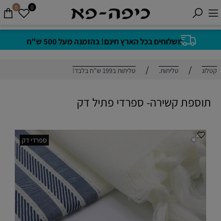
0
0
משלוחים בכל הארץ חינם! בהזמנה מעל 500 ש"ח
/
/
קטלוג
טליתות.
טליתות ב199 ש"ח בלבד!
תוספת קשירה- ספרדי פתיל דק
ספרדי דק