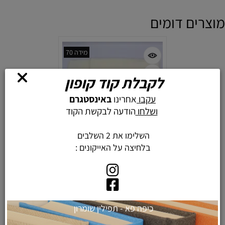
מוצרים דומים
מידה 70
לקבלת קוד קופון
עקבו
אחרינו
באינסטגרם
ושלחו
הודעה לבקשת הקוד
השלימו את 2 השלבים
בלחיצה על האייקונים :
טלית צמר תשבץ פרימיום - דגם
כיפה פא - תפילין שומרון
"הדר" בצבע כסוף מידה 70