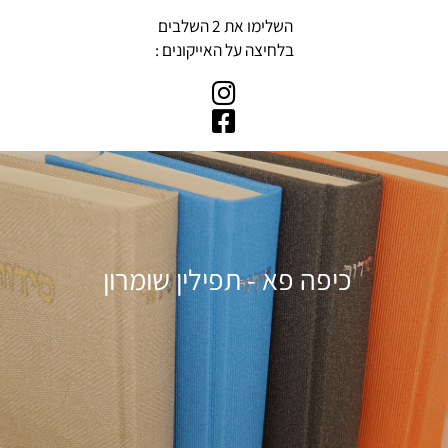
ושלחו
הודעה לבקשת הקוד
השלימו את 2 השלבים
בלחיצה על האייקונים :
כיפה פא - תפילין שומרון
כיסוי חלה הדפסה דיגיטלית - דגם "פריחה" גווני
כחול