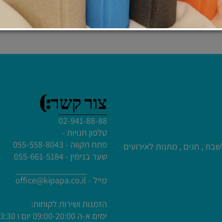
₪
40
לרכישה ולפרטים נוספים
עמיים לעריכת הטקסט
צור קשר:)
עמיים לעריכת הטקסט
02-941-88-88
טלפון חנויות -
פתח תקווה - 055-558-8043
 חגים , מתנות לאירועים
עמיים לעריכת הטקסט
שער בנימין - 055-661-5184
חץ כאן
מייל -
office@kipapa.co.il