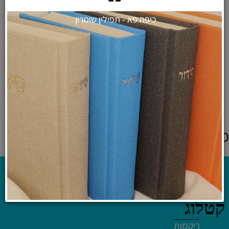
כיפה פא - תפילין שומרון
מגש חלה זכוכית מחוסמת בלתי
שבירה - גווני כחול
₪
49
לרכישה ולפרטים נוספים
מוצרים אחרונים שנצפו
קטלוג
ריקמות