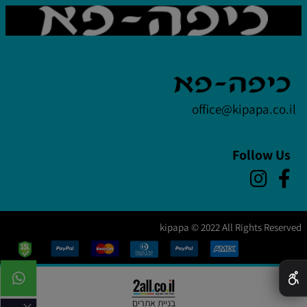
office@kipapa.co.il
Follow Us
kipapa © 2022 All Rights Reserved
✕
בניית אתרים