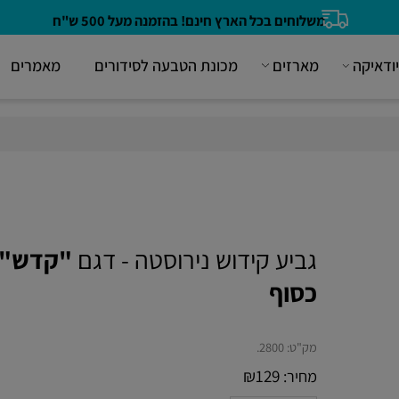
משלוחים בכל הארץ חינם! בהזמנה מעל 500 ש"ח
קה
מארזים
מכונת הטבעה לסידורים
מאמרים
גביע קידוש נירוסטה - דגם
"קדש"
כסוף
מק"ט:
2800.
₪
129
מחיר: