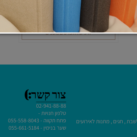
גביע קידוש נירוסטה עם הדפס - דגם "קדש" שיש
כהה
₪
129
לרכישה ולפרטים נוספים
עמיים לעריכת הטקסט
עמיים לעריכת הטקסט
צור קשר:)
02-941-88-88
עמיים לעריכת הטקסט
טלפון חנויות -