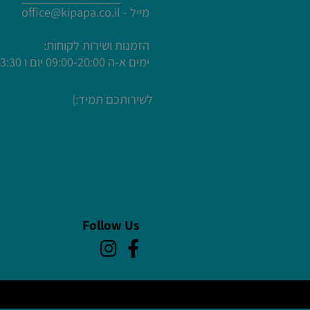
פתח תקווה - 055-558-8043
 חגים , מתנות לאירועים
חץ כאן
שער בנימין - 055-661-5184
עמיים לעריכת הטקסט
מייל -
office@kipapa.co.il
הזמנות ושירות לקוחות:
עמיים לעריכת הטקסט
ימים א-ה
09:00-20:00 יום ו 09:00-13:30
עמיים לעריכת הטקסט
עמיים לעריכת הטקסט
לשירותכם תמיד:)
עמיים לעריכת הטקסט
Follow Us