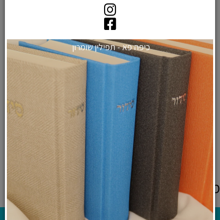
כיפה פא - תפילין שומרון
פמוטים מודרניים לשבת מבטון
מעוצב - דגם "קודש"
₪
129
לרכישה ולפרטים נוספים
מוצרים אחרונים שנצפו