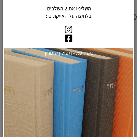
השלימו את 2 השלבים
מוצרים דומים
בלחיצה על האייקונים :
כיפה פא - תפילין שומרון
סידור כריכת בד - דגם "מלכות"
כחול
89
150
₪
₪